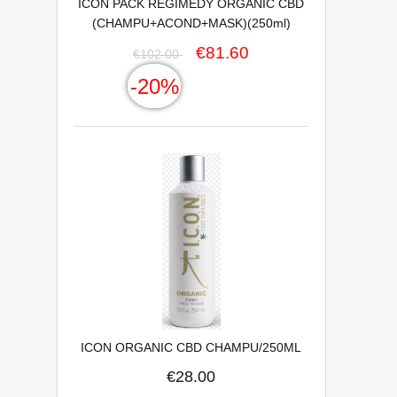
ICON PACK REGIMEDY ORGANIC CBD
(CHAMPU+ACOND+MASK)(250ml)
€81.60
€102.00
-20%
ICON ORGANIC CBD CHAMPU/250ML
€28.00