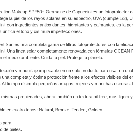
ection Makeup SPF50+ Germaine de Capuccini es un fotoprotector co
tege la piel de los rayos solares en su espectro, UVA (cumple 1/3),
ni, con ingredientes antioxidantes, hidratantes y calmantes, es la per
unifica el tono y disimula imperfecciones.
rt Sun es una completa gama de filtros fotoprotectores con la efica
ni. Una línea solar completamente renovada con fórmulas OCEAN RE
n el medio ambiente. Cuida tu piel. Protege tu planeta.
otección y maquillaje impecable en un solo producto para usar en cua
e una completa y óptima protección frente a los efectos visibles del e
el. Al tiempo disimula pequeñas arrugas, rojeces y manchas oscuras. 
 mismas propiedades, ahora también en textura oil-free, más ligera y
ble en cuatro tonos: Natural, Bronze, Tender , Golden .
o para
o de pieles.