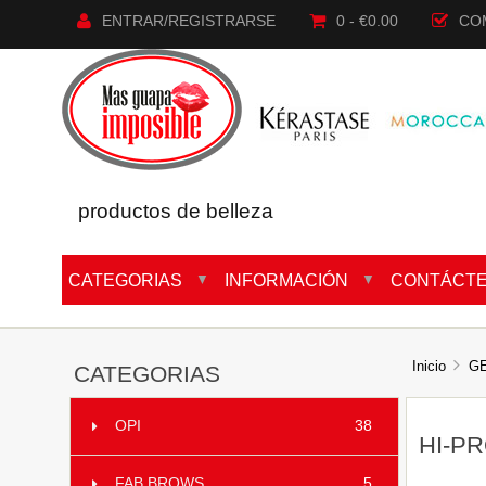
ENTRAR/REGISTRARSE
0 - €0.00
CO
productos de belleza
CATEGORIAS
INFORMACIÓN
CONTÁCT
▼
▼
Inicio
G
CATEGORIAS
OPI
38
HI-PR
FAB BROWS
5