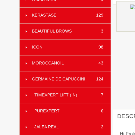
KERASTASE
129
BEAUTIFUL BROWS
3
ICON
98
MOROCCANOIL
43
GERMAINE DE CAPUCCINI
124
TIMEXPERT LIFT (IN)
7
PUREXPERT
6
DESC
JALEA REAL
2
Hi-Pro