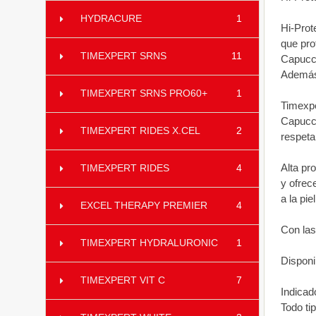
HYDRACURE
1
Hi-Prot
que pro
TIMEXPERT SRNS
11
Capucci
Además 
TIMEXPERT SRNS PRO60+
1
Timexpe
Capucci
TIMEXPERT RIDES X.CEL
2
respeta
Alta pr
TIMEXPERT RIDES
4
y ofrec
a la pi
EXCEL THERAPY PREMIER
4
Con las
TIMEXPERT HYDRALURONIC
1
Disponi
TIMEXPERT VIT C
7
Indicad
Todo tip