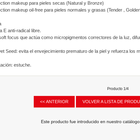
ection makeup para pieles secas (Natural y Bronze)
ection makeup oil-free para pieles normales y grasas (Tender , Golden
a
 E anti-radical libre.
soft focus que actúa como micropigmentos correctores de la luz, dif
et Seed: evita el envejecimiento prematuro de la piel y refuerza los 
ación: estuche.
Producto 1/4
<< ANTERIOR
VOLVER A LISTA DE PRO
Este producto fue introducido en nuestro catálog