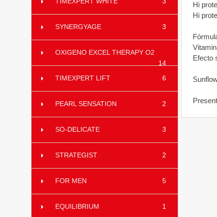
TIMEXPERT WHITE
3
Hi prot
Hi prot
SYNERGYAGE
3
Fórmul
Vitamina
OXIGENO EXCEL THERAPY O2
Efecto 
14
TIMEXPERT LIFT
6
Sunflow
Present
PEARL SENSATION
2
SO-DELICATE
3
STRATEGIST
2
FOR MEN
5
EQUILIBRIUM
1