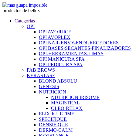
productos de belleza
Categorias
OPI
OPI AVOJUICE
OPI AVOPLEX
OPI NAIL ENVY-ENDURECEDORES
OPI BASES-SECANTES-FINALIZADORES
OPI-HERRAMIENTAS-LIMAS
OPI MANICURA SPA
OPI PEDICURA SPA
FAB BROWS
KERASTASE
BLOND ABSOLU
GENESIS
NUTRICION
NUTRICION IRISOME
MAGISTRAL
OLEO-RELAX
ELIXIR ULTIME
SPECIFIQUE
DENSIFIQUE
DERMO-CALM
RESISTANCE