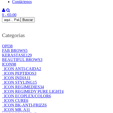
Contáctenos
0 - €0.00
Categorias
OPI
38
FAB BROWS
5
KERASTASE
129
BEAUTIFUL BROWS
3
ICON
98
ICON ANTI-CAIDA
2
ICON PEPTIDOS
3
ICON INDIA
11
ICON STYLING
15
ICON REGIMEDIES
34
ICON REGIMEDY PURE LIGHT
4
ICON ECOPLEX/COLOR
6
ICON CURE
6
ICON BK-ANTI-FRIZZ
6
ICON MR. A
11