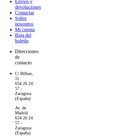
Envíos y
devoluciones
Contactar
Sobre
nosostros
Mi cuenta
Baja del
boletín
Direcciones
de
contacto
C/ Bilbao,
11
654 26 24
57 -
Zaragoza
(España)
Av. de
Madrid
654 26 24
57 -
Zaragoza
(España)