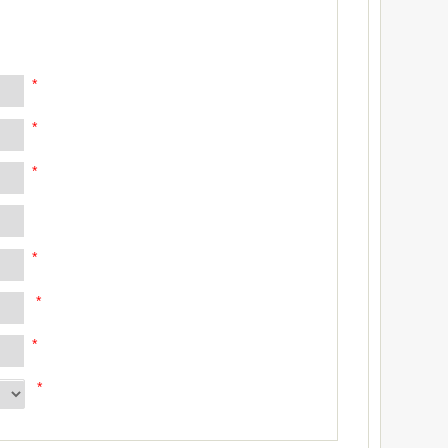
*
*
*
*
*
*
*