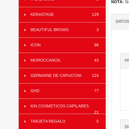
NOTA:
Si
KERASTASE
129
DATOS
BEAUTIFUL BROWS
3
ICON
98
MOROCCANOIL
43
P
GERMAINE DE CAPUCCINI
124
GHD
77
KIN COSMETICOS CAPILARES
21
TARJETA REGALO
5
D