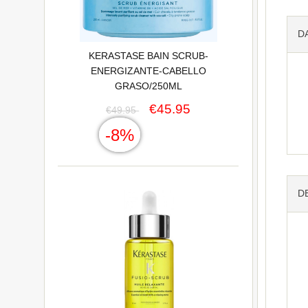
D
KERASTASE BAIN SCRUB-
ENERGIZANTE-CABELLO
GRASO/250ML
€45.95
€49.95
-8%
D