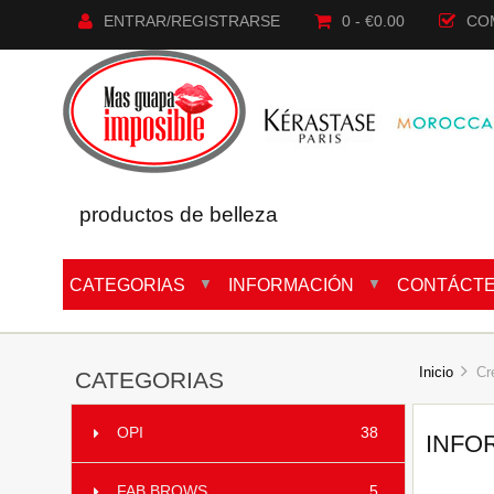
ENTRAR/REGISTRARSE
0 - €0.00
CO
productos de belleza
CATEGORIAS
INFORMACIÓN
CONTÁCT
▼
▼
Inicio
Cre
CATEGORIAS
OPI
38
INFO
FAB BROWS
5