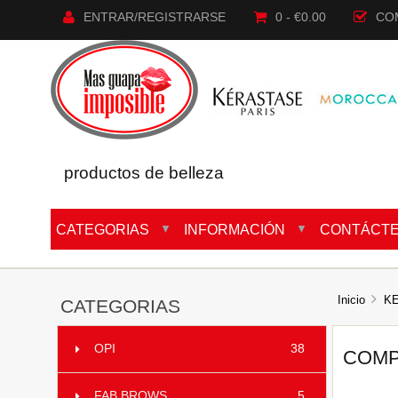
ENTRAR/REGISTRARSE
0 - €0.00
CO
productos de belleza
CATEGORIAS
INFORMACIÓN
CONTÁCT
▼
▼
Inicio
K
CATEGORIAS
OPI
38
COMP
FAB BROWS
5