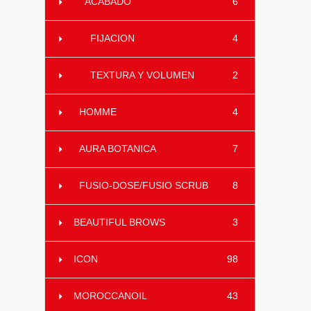
ACABADO
6
FIJACION
4
TEXTURA Y VOLUMEN
2
HOMME
4
AURA BOTANICA
7
FUSIO-DOSE/FUSIO SCRUB
8
BEAUTIFUL BROWS
3
ICON
98
MOROCCANOIL
43