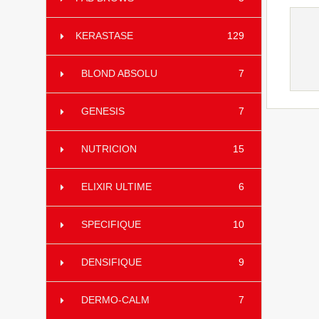
KERASTASE
129
BLOND ABSOLU
7
GENESIS
7
NUTRICION
15
ELIXIR ULTIME
6
SPECIFIQUE
10
DENSIFIQUE
9
DERMO-CALM
7