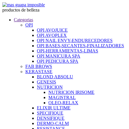
productos de belleza
Categorias
OPI
OPI AVOJUICE
OPI AVOPLEX
OPI NAIL ENVY-ENDURECEDORES
OPI BASES-SECANTES-FINALIZADORES
OPI-HERRAMIENTAS-LIMAS
OPI MANICURA SPA
OPI PEDICURA SPA
FAB BROWS
KERASTASE
BLOND ABSOLU
GENESIS
NUTRICION
NUTRICION IRISOME
MAGISTRAL
OLEO-RELAX
ELIXIR ULTIME
SPECIFIQUE
DENSIFIQUE
DERMO-CALM
RESISTANCE