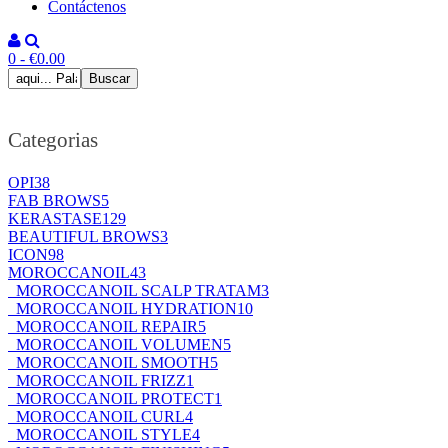
Contáctenos
0 - €0.00
Categorias
OPI
38
FAB BROWS
5
KERASTASE
129
BEAUTIFUL BROWS
3
ICON
98
MOROCCANOIL
43
MOROCCANOIL SCALP TRATAM
3
MOROCCANOIL HYDRATION
10
MOROCCANOIL REPAIR
5
MOROCCANOIL VOLUMEN
5
MOROCCANOIL SMOOTH
5
MOROCCANOIL FRIZZ
1
MOROCCANOIL PROTECT
1
MOROCCANOIL CURL
4
MOROCCANOIL STYLE
4