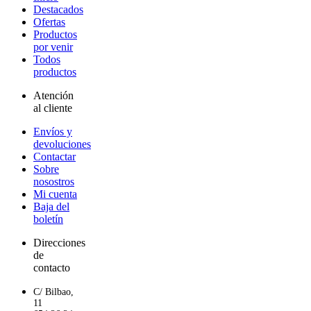
Destacados
Ofertas
Productos
por venir
Todos
productos
Atención
al cliente
Envíos y
devoluciones
Contactar
Sobre
nosostros
Mi cuenta
Baja del
boletín
Direcciones
de
contacto
C/ Bilbao,
11