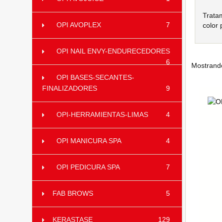
Tratam
OPI AVOPLEX
7
color 
OPI NAIL ENVY-ENDURECEDORES
6
Mostrand
OPI BASES-SECANTES-
FINALIZADORES
9
OPI-HERRAMIENTAS-LIMAS
4
OPI MANICURA SPA
4
OPI PEDICURA SPA
7
FAB BROWS
5
KERASTASE
129