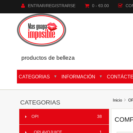
ENTRAR/REGISTRARSE
0 - €0.00
CO
productos de belleza
CATEGORIAS
INFORMACIÓN
CONTÁCT
▼
▼
Inicio
OP
CATEGORIAS
OPI
38
COMP
OPI AVOJUICE
1