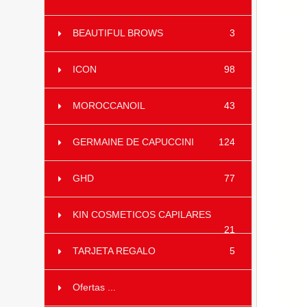
BEAUTIFUL BROWS
3
ICON
98
MOROCCANOIL
43
GERMAINE DE CAPUCCINI
124
GHD
77
KIN COSMETICOS CAPILARES
21
TARJETA REGALO
5
Ofertas ...